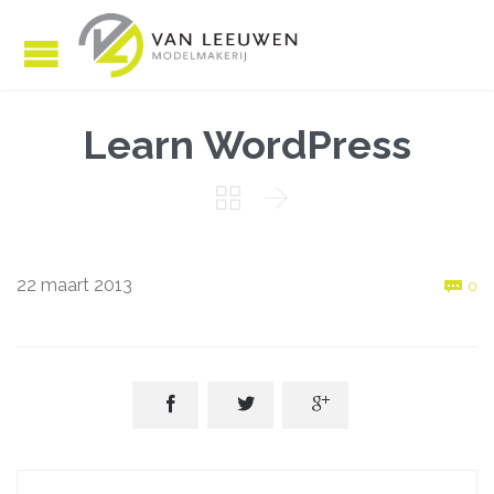
Learn WordPress


C
22 maart 2013

0


