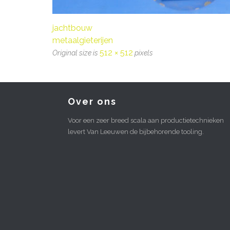
jachtbouw
metaalgieterijen
512 × 512
Original size is
pixels
Over ons
Voor een zeer breed scala aan productietechnieken
levert Van Leeuwen de bijbehorende tooling.