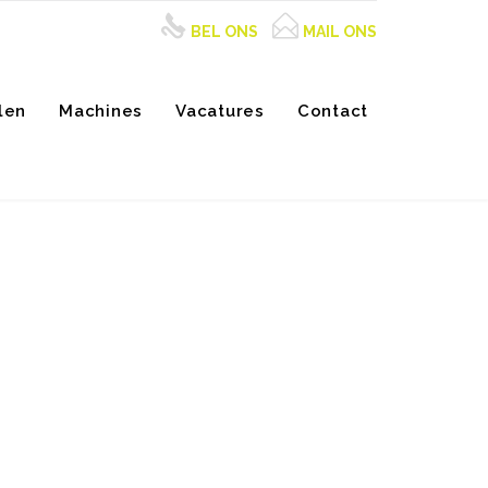


BEL ONS
MAIL ONS
Skip
to
len
Machines
Vacatures
Contact
content