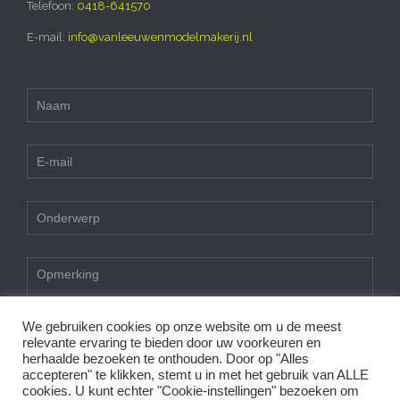
Telefoon:
0418-641570
E-mail:
info@vanleeuwenmodelmakerij.nl
We gebruiken cookies op onze website om u de meest
Wij maken gebruik van cookies en daarmee vergelijkbare
relevante ervaring te bieden door uw voorkeuren en
technieken.
herhaalde bezoeken te onthouden. Door op "Alles
Deze website gebruikt functionele en analytische cookies om u
of
Gedetailleerd formulier
accepteren" te klikken, stemt u in met het gebruik van ALLE
een optimale bezoekerservaring te bieden.
cookies. U kunt echter "Cookie-instellingen" bezoeken om