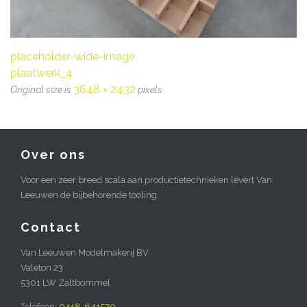
placeholder-wide-image
plaatwerk_4
3648 × 2432
Original size is
pixels
Over ons
Voor een zeer breed scala aan productietechnieken levert Van
Leeuwen de bijbehorende tooling.
Contact
Van Leeuwen Modelmakerij BV
Valeton 23
5301 LW Zaltbommel
Telefoon:
0418-641570