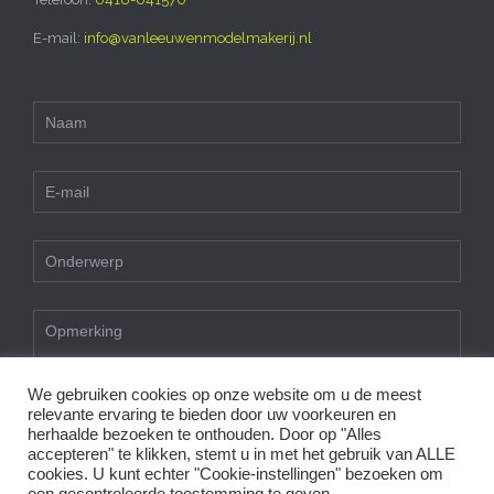
E-mail:
info@vanleeuwenmodelmakerij.nl
We gebruiken cookies op onze website om u de meest
Wij maken gebruik van cookies en daarmee vergelijkbare
relevante ervaring te bieden door uw voorkeuren en
technieken.
herhaalde bezoeken te onthouden. Door op "Alles
Deze website gebruikt functionele en analytische cookies om u
of
Gedetailleerd formulier
accepteren" te klikken, stemt u in met het gebruik van ALLE
een optimale bezoekerservaring te bieden.
cookies. U kunt echter "Cookie-instellingen" bezoeken om
Door op akkoord te klikken, of door gebruik te blijven maken